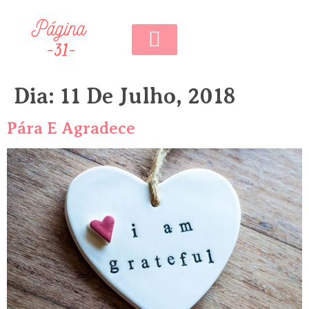
0,00
€
0
Dia:
11 De Julho, 2018
Pára E Agradece