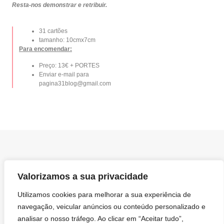
Resta-nos demonstrar e retribuir.
31 cartões
tamanho: 10cmx7cm
Para encomendar:
Preço: 13€ + PORTES
Enviar e-mail para
pagina31blog@gmail.com
PALAVRAS DE CARINHO, CONSELHOS E EMOÇÕES SAÍDAS
Valorizamos a sua privacidade
DE UM CORAÇÃO DE FILHA PARA UM MÃE QUE MERECE O
MUNDO.
Utilizamos cookies para melhorar a sua experiência de
O Propósito
navegação, veicular anúncios ou conteúdo personalizado e
analisar o nosso tráfego. Ao clicar em “Aceitar tudo”,