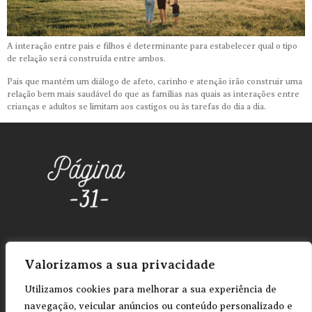
A interação entre pais e filhos é determinante para estabelecer qual o tipo
de relação será construída entre ambos.
Pais que mantém um diálogo de afeto, carinho e atenção irão construir uma
relação bem mais saudável do que as famílias nas quais as interações entre
crianças e adultos se limitam aos castigos ou às tarefas do dia a dia.
Valorizamos a sua privacidade
Informação Geral
Utilizamos cookies para melhorar a sua experiência de
Termos e condições
navegação, veicular anúncios ou conteúdo personalizado e