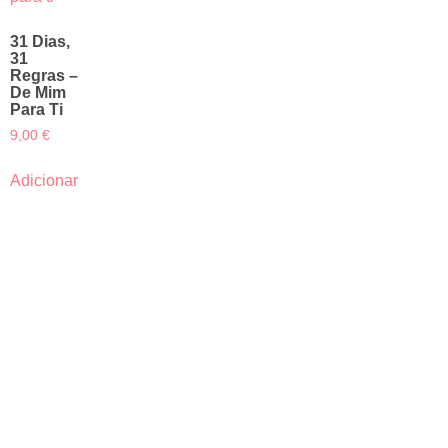
31 Dias,
31
Regras –
De Mim
Para Ti
9,00
€
Adicionar