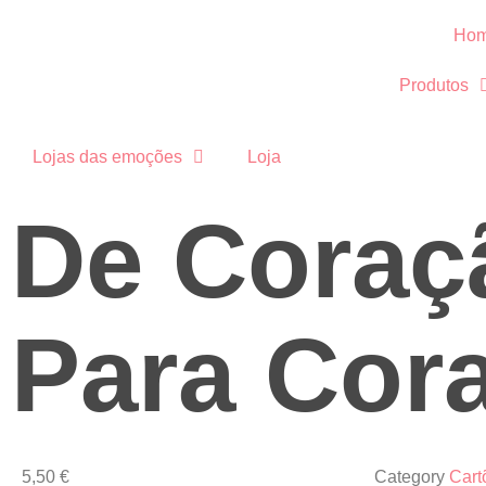
Ho
Produtos
Lojas das emoções
Loja
De Coraç
Para Cor
5,50
€
Category
Cart