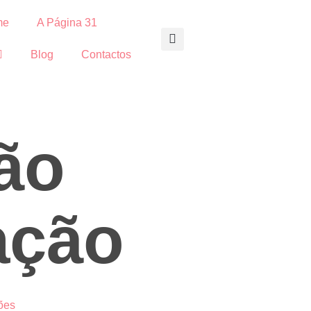
me
A Página 31
Blog
Contactos
ão
ação
ões